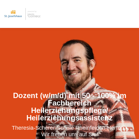
Dozent (w/m/d) mit 50 - 100% im
Fachbereich
Heilerziehungspflege/
Heilerziehungsassistenz
Theresia-Scherer-Schule Rheinfelden-Herten •
Wir freuen uns auf Sie!