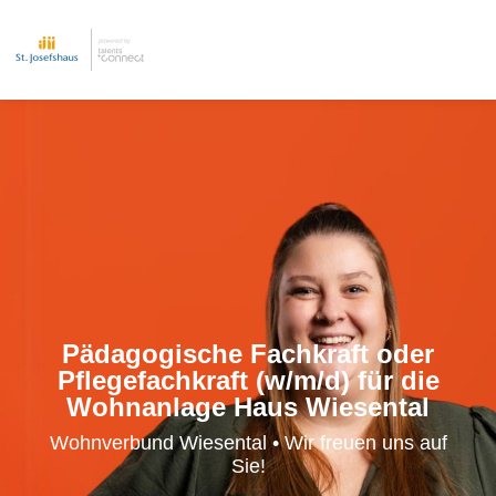
Pädagogische Fachkraft oder
Pflegefachkraft (w/m/d) für die
Wohnanlage Haus Wiesental
Wohnverbund Wiesental • Wir freuen uns auf
Sie!