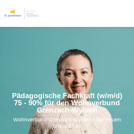
Pädagogische Fachkraft (w/m/d)
75 - 90% für den Wohnverbund
Grenzach-Wyhlen
Wohnverbund Grenzach-Wyhlen • Wir freuen
uns auf Sie!